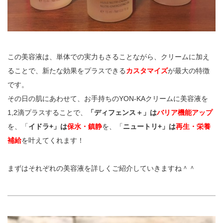
この美容液は、単体での実力もさることながら、クリームに加え
ることで、新たな効果をプラスできる
カスタマイズ
が最大の特徴
です。
その日の肌にあわせて、お手持ちのYON-KAクリームに美容液を
1,2滴プラスすることで、
「ディフェンス＋」は
バリア機能アップ
を、「
イドラ+」は
保水・鎮静
を、「
ニュートリ+」は
再生・栄養
補給
を叶えてくれます！
まずはそれぞれの美容液を詳しくご紹介していきますね＾＾