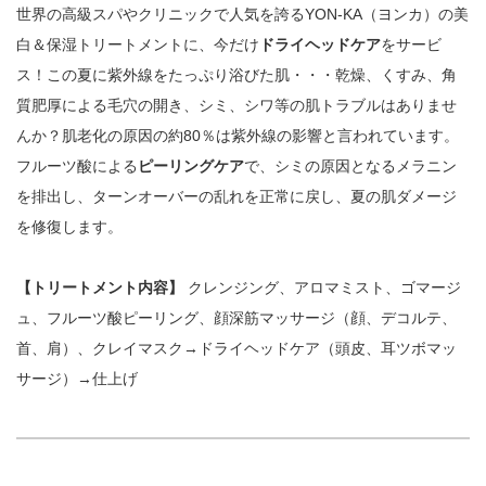
世界の高級スパやクリニックで人気を誇るYON-KA（ヨンカ）の美
白＆保湿トリートメントに、今だけ
ドライヘッドケア
をサービ
ス！この夏に紫外線をたっぷり浴びた肌・・・乾燥、くすみ、角
質肥厚による毛穴の開き、シミ、シワ等の肌トラブルはありませ
んか？肌老化の原因の約80％は紫外線の影響と言われています。
フルーツ酸による
ピーリングケア
で、シミの原因となるメラニン
を排出し、ターンオーバーの乱れを正常に戻し、夏の肌ダメージ
を修復します。
【トリートメント内容】
クレンジング、アロマミスト、ゴマージ
ュ、フルーツ酸ピーリング、顔深筋マッサージ（顔、デコルテ、
首、肩）、クレイマスク→ドライヘッドケア（頭皮、耳ツボマッ
サージ）→仕上げ