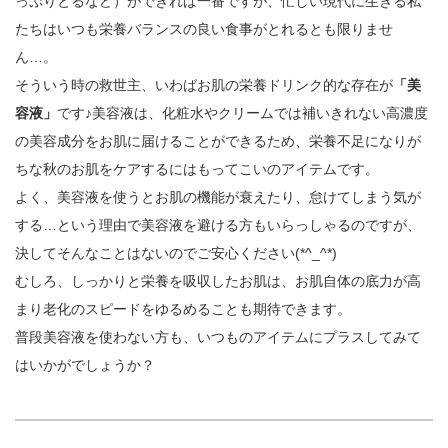
っぷりとるなど）ができれば一番ですが、忙しい現代に生きる私
たちはいつも栄養バランスの良い食事がとれるとも限りませ
ん…。
そういう時の救世主、いわばお肌の栄養ドリンク的な存在が
「美
容液」
です♪美容液は、化粧水やクリームでは補いきれない高濃度
の美容成分をお肌に届けることができるため、栄養不足になりが
ちな秋のお肌をケアするにはもってこいのアイテムです。
よく、美容液を使うとお肌の機能が衰えたり、怠けてしまう気が
する…という理由で美容液を避ける方もいらっしゃるのですが、
決してそんなことはないのでご安心ください(*^_^*)
むしろ、しっかりと栄養を吸収したお肌は、お肌自体の底力が高
まり老化のスピードをゆるめることも期待できます。
普段美容液を使わない方も、いつものアイテムにプラスしてみて
はいかがでしょうか？