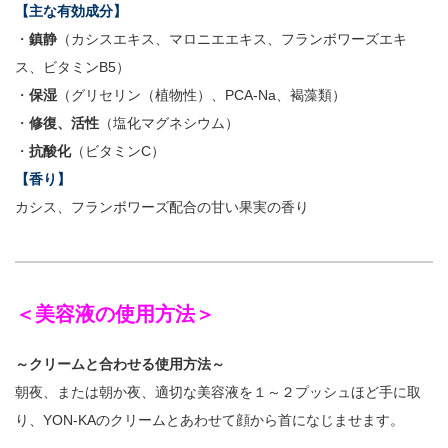
【主な有効成分】
・
鎮静
（カシスエキス、マロニエエキス、フランボワーズエキ
ス、ビタミンB5）
・
保湿
（グリセリン（植物性）、PCA-Na、褐藻類）
・
修復、活性
（塩化マグネシウム）
・
抗酸化
（ビタミンC）
【香り】
カシス、フランボワーズ配合の甘い果実の香り
＜美容液の使用方法＞
～クリームと合わせる使用方法～
朝夜、または朝か夜、適切な美容液を１～２プッシュほど手に取
り、YON-KAのクリームとあわせて顔から首になじませます。