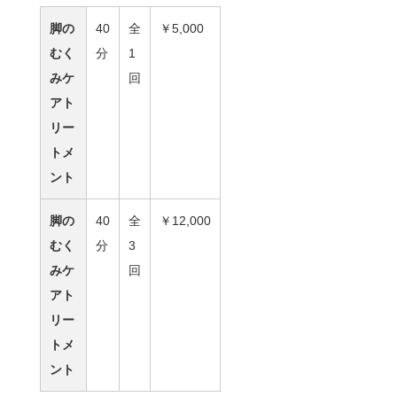
脚の
40
全
￥5,000
むく
分
1
みケ
回
アト
リー
トメ
ント
脚の
40
全
￥12,000
むく
分
3
みケ
回
アト
リー
トメ
ント