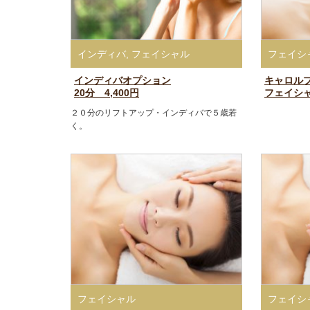
インディバ
,
フェイシャル
フェイシ
インディバオプション
キャロル
20分 4,400円
フェイシャ
２０分のリフトアップ・インディバで５歳若
く。
フェイシャル
フェイシ