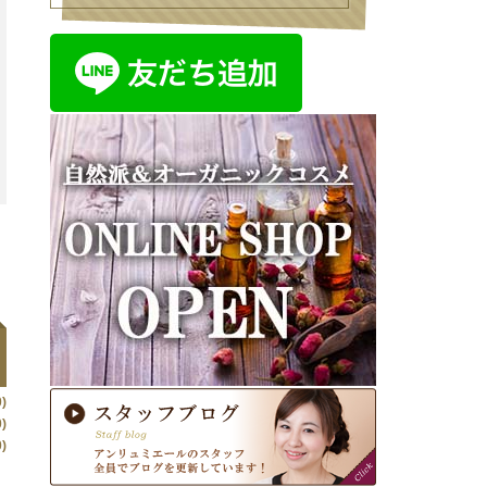
)
)
)