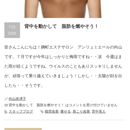
背中を動かして 脂肪を燃やそう！
7.21
2020
皆さんこんにちは！麹町エステサロン アンリュミエールの向山
です。７月ですが今年はしっかりと梅雨ですね・・涙 今週はま
た雨が続くようですね。ウイルスのこともありスッキリしません
が、頑張って乗り越えていきましょう！しかし・・太陽が顔を出
したら・・そうです。
向山奈津子
背中を動かして 脂肪を燃やそう！ は
コメントを受け付けていません
スタッフブログ
猫背改善
,
痩せる
,
肩こり改善
,
背中美人