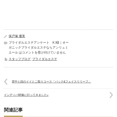
保戸塚 優美
ブライダルエステアンケート K.I様｜オー
ガニックブライダルエステならアンリュミ
エール は
コメントを受け付けていません
スタッフブログ
,
ブライダルエステ
背中と顔のイイとこ取りコース「バック&フェイスリリーフ」
インディバ研修に行ってきました♪
関連記事