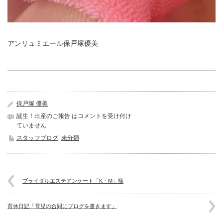
アンリュミエール
保戸塚
優美
保戸塚 優美
誕生！出産のご報告 は
コメントを受け付け
ていません
スタッフブログ
,
未分類
ブライダルエステアンケート「K・M」様
育休日記「育児の合間にブログを書きます」