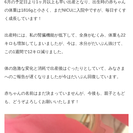
6
月の予定日より
1
ヶ月以上も早い出産となり、出生時の赤ちゃん
の体重は
1816g
と小さく、まだ
NICU
に入院中ですが、毎日すくす
く成長しています！
出産時には、私の腎臓機能が低下して、全身がむくみ、体重も
22
キロも増加してしまいましたが、今は、水分がだいぶん抜けて、
この
1
週間で
12
キロ減りました。
体の急激な変化と消耗で出産後はぐったりとしていて、みなさま
へのご報告が遅くなりましたが今はだいぶん回復しています。
赤ちゃんの名前はまだ決まっていませんが、今後も、親子ともど
も、どうぞよろしくお願いいたします！