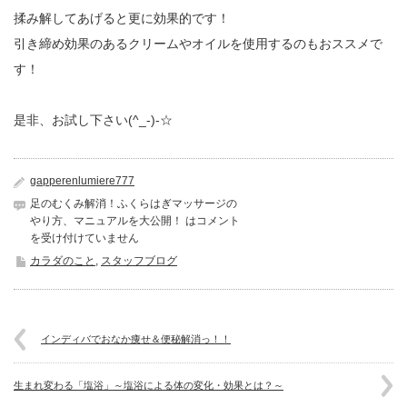
揉み解してあげると更に効果的です！
引き締め効果のあるクリームやオイルを使用するのもおススメで
す！
是非、お試し下さい(^_-)-☆
gapperenlumiere777
足のむくみ解消！ふくらはぎマッサージの
やり方、マニュアルを大公開！ は
コメント
を受け付けていません
カラダのこと
,
スタッフブログ
インディバでおなか痩せ＆便秘解消っ！！
生まれ変わる「塩浴」～塩浴による体の変化・効果とは？～