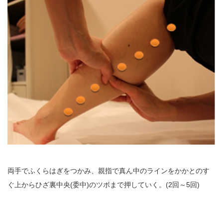
両手でふくらはぎをつかみ、親指で真ん中のラインをかかとのす
ぐ上からひざ裏中央(委中)のツボまで押していく。(2回～5回)