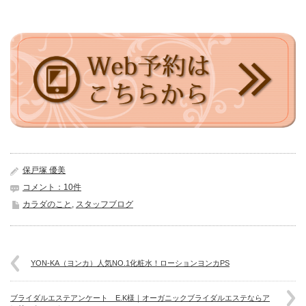
保戸塚 優美
コメント：10件
カラダのこと
,
スタッフブログ
YON-KA（ヨンカ）人気NO.1化粧水！ローションヨンカPS
ブライダルエステアンケート E.K様｜オーガニックブライダルエステならア