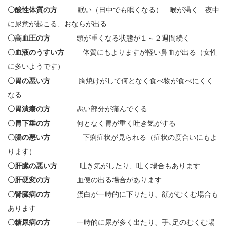
〇酸性体質の方
眠い（日中でも眠くなる） 喉が渇く 夜中
に尿意が起こる、おならが出る
〇高血圧の方
頭が重くなる状態が１～２週間続く
〇血液のうすい方
体質にもよりますが軽い鼻血が出る（女性
に多いようです）
〇胃の悪い方
胸焼けがして何となく食べ物が食べにくく
なる
〇胃潰瘍の方
悪い部分が痛んでくる
〇胃下垂の方
何となく胃が重く吐き気がする
〇腸の悪い方
下痢症状が見られる（症状の度合いにもよ
ります）
〇肝臓の悪い方
吐き気がしたり、吐く場合もあります
〇肝硬変の方
血便の出る場合があります
〇腎臓病の方
蛋白が一時的に下りたり、顔がむくむ場合も
あります
〇糖尿病の方
一時的に尿が多く出たり、手､足のむくむ場