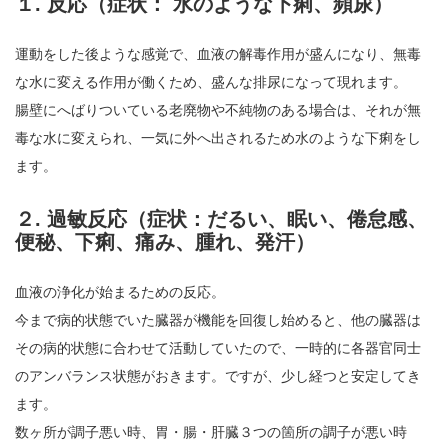
１. 反応（症状： 水のような下痢、頻尿）
運動をした後ような感覚で、血液の解毒作用が盛んになり、無毒
な水に変える作用が働くため、盛んな排尿になって現れます。
腸壁にへばりついている老廃物や不純物のある場合は、それが無
毒な水に変えられ、一気に外へ出されるため水のような下痢をし
ます。
２. 過敏反応（症状：だるい、眠い、倦怠感、
便秘、下痢、痛み、腫れ、発汗）
血液の浄化が始まるための反応。
今まで病的状態でいた臓器が機能を回復し始めると、他の臓器は
その病的状態に合わせて活動していたので、一時的に各器官同士
のアンバランス状態がおきます。ですが、少し経つと安定してき
ます。
数ヶ所が調子悪い時、胃・腸・肝臓３つの箇所の調子が悪い時