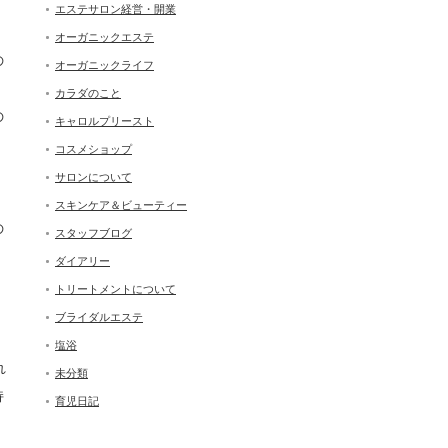
エステサロン経営・開業
オーガニックエステ
の
オーガニックライフ
カラダのこと
の
キャロルプリースト
コスメショップ
サロンについて
スキンケア＆ビューティー
の
スタッフブログ
ダイアリー
トリートメントについて
し
ブライダルエステ
塩浴
れ
未分類
持
育児日記