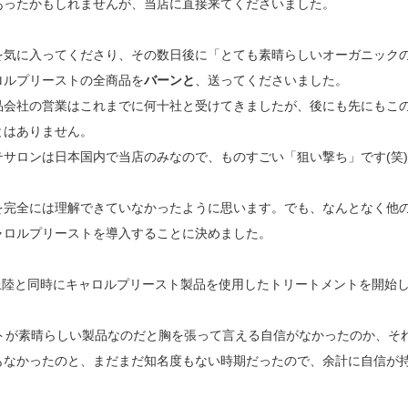
あったかもしれませんが、当店に直接来てくださいました。
を気に入ってくださり、その数日後に「とても素晴らしいオーガニック
ロルプリーストの全商品を
バーンと
、送ってくださいました。
品会社の営業はこれまでに何十社と受けてきましたが、後にも先にもこ
とはありません。
サロンは日本国内で当店のみなので、ものすごい「狙い撃ち」です(笑)
を完全には理解できていなかったように思います。でも、なんとなく他
ャロルプリーストを導入することに決めました。
本上陸と同時にキャロルプリースト製品を使用したトリートメントを開始
トが素晴らしい製品なのだと胸を張って言える自信がなかったのか、そ
もなかったのと、まだまだ知名度もない時期だったので、余計に自信が